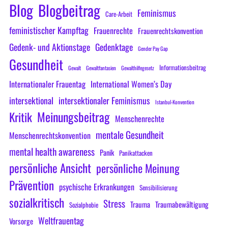
Blog
Blogbeitrag
Feminismus
Care-Arbeit
feministischer Kampftag
Frauenrechte
Frauenrechtskonvention
Gedenk- und Aktionstage
Gedenktage
Gender Pay Gap
Gesundheit
Informationsbeitrag
Gewalt
Gewaltfantasien
Gewalthilfegesetz
Internationaler Frauentag
International Women’s Day
intersektional
intersektionaler Feminismus
Istanbul-Konvention
Meinungsbeitrag
Kritik
Menschenrechte
mentale Gesundheit
Menschenrechtskonvention
mental health awareness
Panik
Panikattacken
persönliche Ansicht
persönliche Meinung
Prävention
psychische Erkrankungen
Sensibilisierung
sozialkritisch
Stress
Trauma
Traumabewältigung
Sozialphobie
Weltfrauentag
Vorsorge