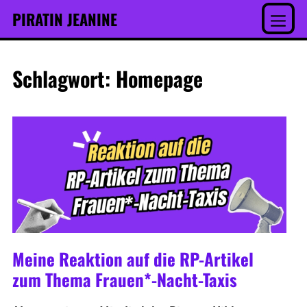
Inhalt
Skip
PIRATIN JEANINE
springen
to
Menu
content
Schlagwort:
Homepage
Meine Reaktion auf die RP-Artikel
zum Thema Frauen*-Nacht-Taxis