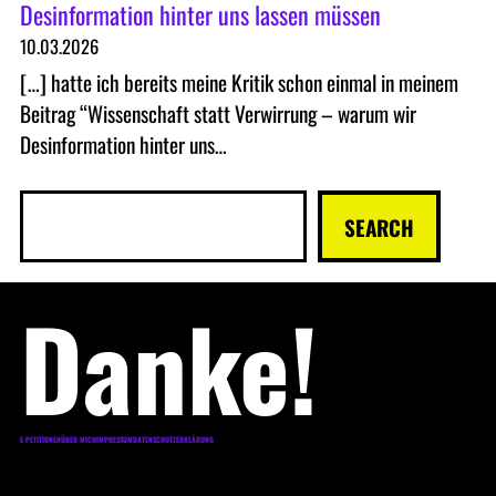
Desinformation hinter uns lassen müssen
10.03.2026
[…] hatte ich bereits meine Kritik schon einmal in meinem
Beitrag “Wissenschaft statt Verwirrung – warum wir
Desinformation hinter uns…
S
SEARCH
u
c
Danke!
h
e
n
E-PETITIONEN
ÜBER MICH
IMPRESSUM
DATENSCHUTZERKLÄRUNG