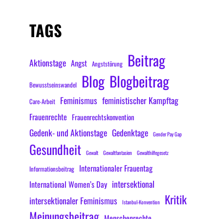
TAGS
Beitrag
Aktionstage
Angst
Angststörung
Blog
Blogbeitrag
Bewusstseinswandel
Feminismus
feministischer Kampftag
Care-Arbeit
Frauenrechte
Frauenrechtskonvention
Gedenk- und Aktionstage
Gedenktage
Gender Pay Gap
Gesundheit
Gewalt
Gewaltfantasien
Gewalthilfegesetz
Internationaler Frauentag
Informationsbeitrag
intersektional
International Women’s Day
Kritik
intersektionaler Feminismus
Istanbul-Konvention
Meinungsbeitrag
Menschenrechte