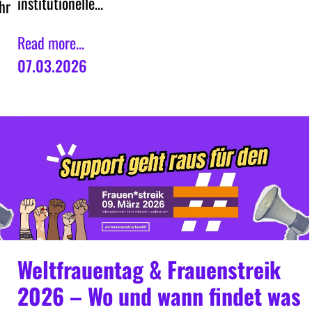
institutionelle…
hr
Read more...
07.03.2026
Weltfrauentag & Frauenstreik
2026 – Wo und wann findet was