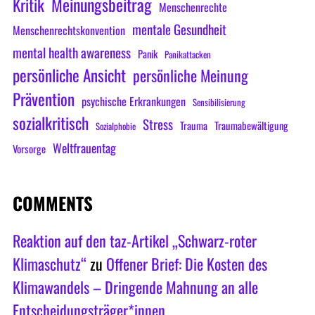
Meinungsbeitrag
Kritik
Menschenrechte
mentale Gesundheit
Menschenrechtskonvention
mental health awareness
Panik
Panikattacken
persönliche Ansicht
persönliche Meinung
Prävention
psychische Erkrankungen
Sensibilisierung
sozialkritisch
Stress
Trauma
Traumabewältigung
Sozialphobie
Weltfrauentag
Vorsorge
COMMENTS
Reaktion auf den taz-Artikel „Schwarz-roter
Klimaschutz“
zu
Offener Brief: Die Kosten des
Klimawandels – Dringende Mahnung an alle
Entscheidungsträger*innen