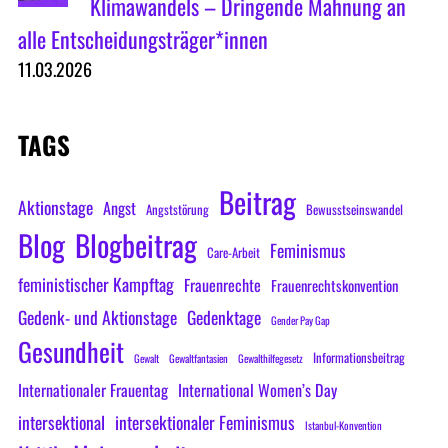
Klimawandels – Dringende Mahnung an
alle Entscheidungsträger*innen
11.03.2026
TAGS
Beitrag
Aktionstage
Angst
Angststörung
Bewusstseinswandel
Blog
Blogbeitrag
Feminismus
Care-Arbeit
feministischer Kampftag
Frauenrechte
Frauenrechtskonvention
Gedenk- und Aktionstage
Gedenktage
Gender Pay Gap
Gesundheit
Informationsbeitrag
Gewalt
Gewaltfantasien
Gewalthilfegesetz
Internationaler Frauentag
International Women’s Day
intersektional
intersektionaler Feminismus
Istanbul-Konvention