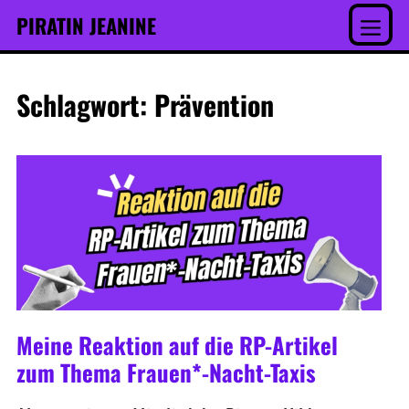
Inhalt
Skip
PIRATIN JEANINE
springen
to
Menu
content
Schlagwort:
Prävention
Meine Reaktion auf die RP-Artikel
zum Thema Frauen*-Nacht-Taxis