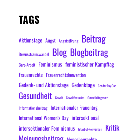
TAGS
Beitrag
Aktionstage
Angst
Angststörung
Blog
Blogbeitrag
Bewusstseinswandel
Feminismus
feministischer Kampftag
Care-Arbeit
Frauenrechte
Frauenrechtskonvention
Gedenk- und Aktionstage
Gedenktage
Gender Pay Gap
Gesundheit
Gewalt
Gewaltfantasien
Gewalthilfegesetz
Internationaler Frauentag
Informationsbeitrag
intersektional
International Women’s Day
Kritik
intersektionaler Feminismus
Istanbul-Konvention
Meinungsbeitrag
Menschenrechte