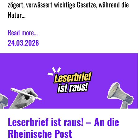
zögert, verwässert wichtige Gesetze, während die
Natur…
Read more...
24.03.2026
Leserbrief ist raus! – An die
Rheinische Post