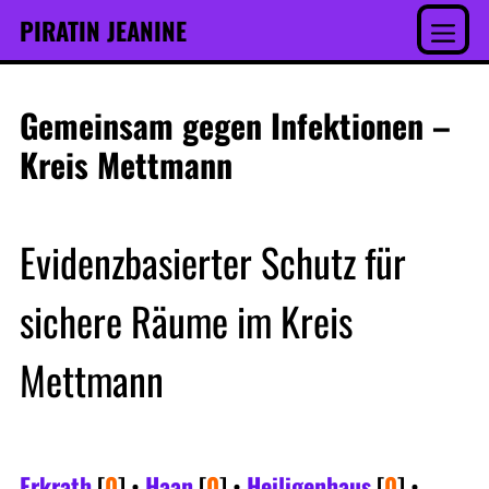
Inhalt
Skip
PIRATIN JEANINE
springen
to
Menu
content
Gemeinsam gegen Infektionen –
Kreis Mettmann
Evidenzbasierter Schutz für
sichere Räume im Kreis
Mettmann
Erkrath
[
0
]
•
Haan
[
0
]
•
Heiligenhaus
[
0
]
•