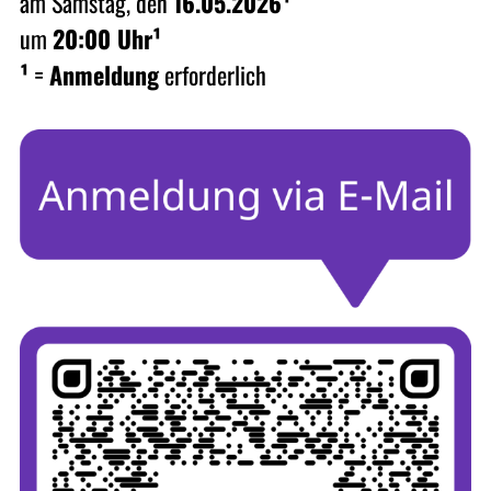
am Samstag, den
16.05.2026¹
um
20:00 Uhr¹
¹
=
Anmeldung
erforderlich