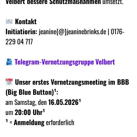
Velbert bessere Schutzmaßnahmen
umsetzt.
Kontakt
Initiatiorin:
jeanine{@}jeaninebrinks.de | 0176-
229 04 717
Telegram-Vernetzungsgruppe
Velbert
Unser erstes Vernetzungsmeeting im BBB
(Big Blue Button)¹:
am Samstag, den
16.05.2026¹
um
20:00 Uhr¹
¹
=
Anmeldung
erforderlich