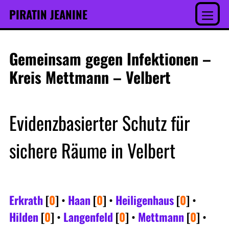
Inhalt
Skip
PIRATIN JEANINE
springen
to
Menu
content
Gemeinsam gegen Infektionen –
Kreis Mettmann – Velbert
Evidenzbasierter Schutz für
sichere Räume in Velbert
Erkrath
[
0
]
•
Haan
[
0
]
•
Heiligenhaus
[
0
]
•
Hilden
[
0
]
•
Langenfeld
[
0
]
•
Mettmann
[
0
]
•