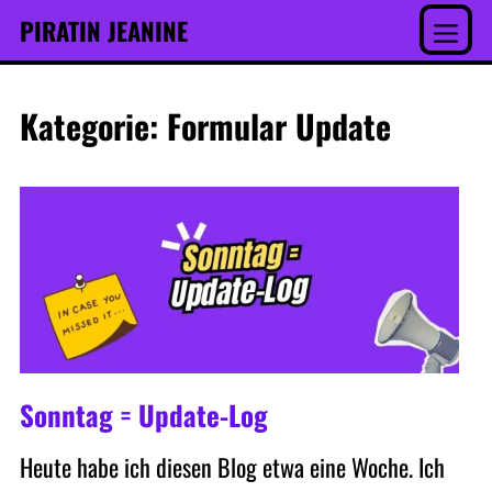
Inhalt
Skip
PIRATIN JEANINE
springen
to
Menu
content
Kategorie:
Formular Update
Sonntag = Update-Log
Heute habe ich diesen Blog etwa eine Woche. Ich