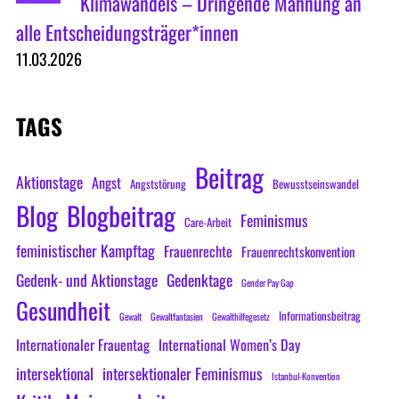
Klimawandels – Dringende Mahnung an
alle Entscheidungsträger*innen
11.03.2026
TAGS
Beitrag
Aktionstage
Angst
Angststörung
Bewusstseinswandel
Blog
Blogbeitrag
Feminismus
Care-Arbeit
feministischer Kampftag
Frauenrechte
Frauenrechtskonvention
Gedenk- und Aktionstage
Gedenktage
Gender Pay Gap
Gesundheit
Informationsbeitrag
Gewalt
Gewaltfantasien
Gewalthilfegesetz
Internationaler Frauentag
International Women’s Day
intersektional
intersektionaler Feminismus
Istanbul-Konvention