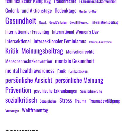
feministischer Kampftag
Frauenrechte
Frauenrechtskonvention
Gedenk- und Aktionstage
Gedenktage
Gender Pay Gap
Gesundheit
Informationsbeitrag
Gewalt
Gewaltfantasien
Gewalthilfegesetz
Internationaler Frauentag
International Women’s Day
intersektional
intersektionaler Feminismus
Istanbul-Konvention
Meinungsbeitrag
Kritik
Menschenrechte
mentale Gesundheit
Menschenrechtskonvention
mental health awareness
Panik
Panikattacken
persönliche Ansicht
persönliche Meinung
Prävention
psychische Erkrankungen
Sensibilisierung
sozialkritisch
Stress
Trauma
Traumabewältigung
Sozialphobie
Weltfrauentag
Vorsorge