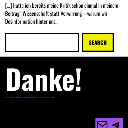
[…] hatte ich bereits meine Kritik schon einmal in meinem
Beitrag “Wissenschaft statt Verwirrung – warum wir
Desinformation hinter uns…
S
SEARCH
u
c
Danke!
h
e
n
E-PETITIONEN
ÜBER MICH
IMPRESSUM
DATENSCHUTZERKLÄRUNG
E-Mail
Telegram