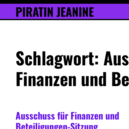
Inhalt
Skip
PIRATIN JEANINE
springen
to
content
Schlagwort:
Aus
Finanzen und Be
Ausschuss für Finanzen und
Beteiligungen-Sitzung