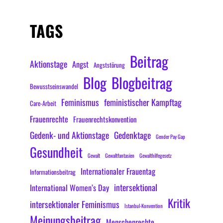
TAGS
Beitrag
Aktionstage
Angst
Angststörung
Blog
Blogbeitrag
Bewusstseinswandel
Feminismus
feministischer Kampftag
Care-Arbeit
Frauenrechte
Frauenrechtskonvention
Gedenk- und Aktionstage
Gedenktage
Gender Pay Gap
Gesundheit
Gewalt
Gewaltfantasien
Gewalthilfegesetz
Internationaler Frauentag
Informationsbeitrag
intersektional
International Women’s Day
Kritik
intersektionaler Feminismus
Istanbul-Konvention
Meinungsbeitrag
Menschenrechte