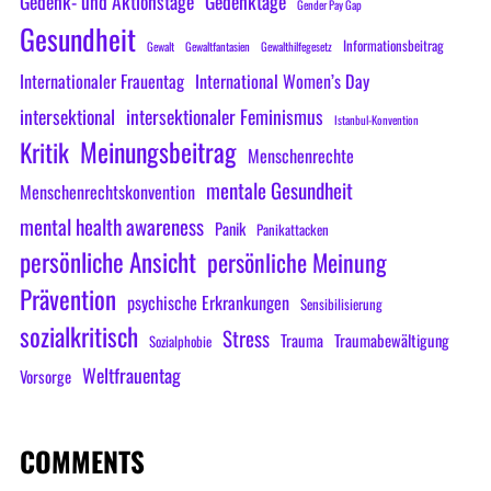
Gedenk- und Aktionstage
Gedenktage
Gender Pay Gap
Gesundheit
Informationsbeitrag
Gewalt
Gewaltfantasien
Gewalthilfegesetz
Internationaler Frauentag
International Women’s Day
intersektional
intersektionaler Feminismus
Istanbul-Konvention
Meinungsbeitrag
Kritik
Menschenrechte
mentale Gesundheit
Menschenrechtskonvention
mental health awareness
Panik
Panikattacken
persönliche Ansicht
persönliche Meinung
Prävention
psychische Erkrankungen
Sensibilisierung
sozialkritisch
Stress
Trauma
Traumabewältigung
Sozialphobie
Weltfrauentag
Vorsorge
COMMENTS