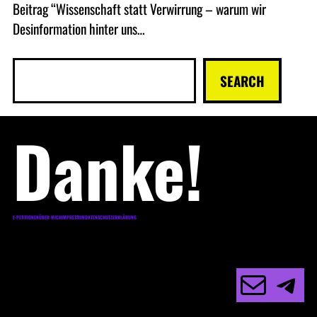
Beitrag “Wissenschaft statt Verwirrung – warum wir
Desinformation hinter uns…
S
SEARCH
u
c
Danke!
h
e
n
E-PETITIONEN
ÜBER MICH
IMPRESSUM
DATENSCHUTZERKLÄRUNG
E-Mail
Telegram