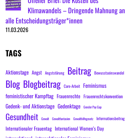
Offener Brief: Die Kosten des
Klimawandels – Dringende Mahnung an
alle Entscheidungsträger*innen
11.03.2026
TAGS
Beitrag
Aktionstage
Angst
Angststörung
Bewusstseinswandel
Blog
Blogbeitrag
Feminismus
Care-Arbeit
feministischer Kampftag
Frauenrechte
Frauenrechtskonvention
Gedenk- und Aktionstage
Gedenktage
Gender Pay Gap
Gesundheit
Informationsbeitrag
Gewalt
Gewaltfantasien
Gewalthilfegesetz
Internationaler Frauentag
International Women’s Day