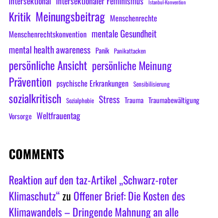
intersektional
intersektionaler Feminismus
Istanbul-Konvention
Meinungsbeitrag
Kritik
Menschenrechte
mentale Gesundheit
Menschenrechtskonvention
mental health awareness
Panik
Panikattacken
persönliche Ansicht
persönliche Meinung
Prävention
psychische Erkrankungen
Sensibilisierung
sozialkritisch
Stress
Trauma
Traumabewältigung
Sozialphobie
Weltfrauentag
Vorsorge
COMMENTS
Reaktion auf den taz-Artikel „Schwarz-roter
Klimaschutz“
zu
Offener Brief: Die Kosten des
Klimawandels – Dringende Mahnung an alle