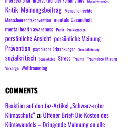
intersektional
intersektionaler Feminismus
Istanbul-Konvention
Meinungsbeitrag
Kritik
Menschenrechte
mentale Gesundheit
Menschenrechtskonvention
mental health awareness
Panik
Panikattacken
persönliche Ansicht
persönliche Meinung
Prävention
psychische Erkrankungen
Sensibilisierung
sozialkritisch
Stress
Trauma
Traumabewältigung
Sozialphobie
Weltfrauentag
Vorsorge
COMMENTS
Reaktion auf den taz-Artikel „Schwarz-roter
Klimaschutz“
zu
Offener Brief: Die Kosten des
Klimawandels – Dringende Mahnung an alle