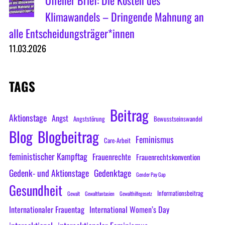
Offener Brief: Die Kosten des
Klimawandels – Dringende Mahnung an
alle Entscheidungsträger*innen
11.03.2026
TAGS
Beitrag
Aktionstage
Angst
Angststörung
Bewusstseinswandel
Blog
Blogbeitrag
Feminismus
Care-Arbeit
feministischer Kampftag
Frauenrechte
Frauenrechtskonvention
Gedenk- und Aktionstage
Gedenktage
Gender Pay Gap
Gesundheit
Informationsbeitrag
Gewalt
Gewaltfantasien
Gewalthilfegesetz
Internationaler Frauentag
International Women’s Day