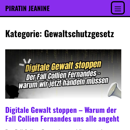
Inhalt
Skip
PIRATIN JEANINE
springen
to
Menu
content
Kategorie:
Gewaltschutzgesetz
Digitale Gewalt stoppen – Warum der
Fall Collien Fernandes uns alle angeht