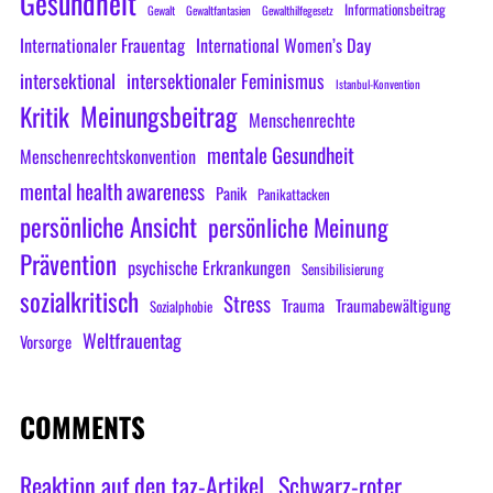
Gesundheit
Informationsbeitrag
Gewalt
Gewaltfantasien
Gewalthilfegesetz
Internationaler Frauentag
International Women’s Day
intersektional
intersektionaler Feminismus
Istanbul-Konvention
Meinungsbeitrag
Kritik
Menschenrechte
mentale Gesundheit
Menschenrechtskonvention
mental health awareness
Panik
Panikattacken
persönliche Ansicht
persönliche Meinung
Prävention
psychische Erkrankungen
Sensibilisierung
sozialkritisch
Stress
Trauma
Traumabewältigung
Sozialphobie
Weltfrauentag
Vorsorge
COMMENTS
Reaktion auf den taz-Artikel „Schwarz-roter