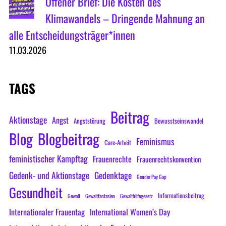
Offener Brief: Die Kosten des
Klimawandels – Dringende Mahnung an
alle Entscheidungsträger*innen
11.03.2026
TAGS
Beitrag
Aktionstage
Angst
Angststörung
Bewusstseinswandel
Blog
Blogbeitrag
Feminismus
Care-Arbeit
feministischer Kampftag
Frauenrechte
Frauenrechtskonvention
Gedenk- und Aktionstage
Gedenktage
Gender Pay Gap
Gesundheit
Informationsbeitrag
Gewalt
Gewaltfantasien
Gewalthilfegesetz
Internationaler Frauentag
International Women’s Day