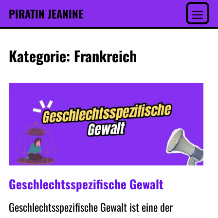
Inhalt
Skip
PIRATIN JEANINE
springen
to
Menu
content
Kategorie:
Frankreich
Geschlechtsspezifische Gewalt
Geschlechtsspezifische Gewalt ist eine der