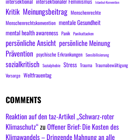
intersektional
intersektionaler Feminismus
Istanbul-Konvention
Meinungsbeitrag
Kritik
Menschenrechte
mentale Gesundheit
Menschenrechtskonvention
mental health awareness
Panik
Panikattacken
persönliche Ansicht
persönliche Meinung
Prävention
psychische Erkrankungen
Sensibilisierung
sozialkritisch
Stress
Trauma
Traumabewältigung
Sozialphobie
Weltfrauentag
Vorsorge
COMMENTS
Reaktion auf den taz-Artikel „Schwarz-roter
Klimaschutz“
zu
Offener Brief: Die Kosten des
Klimawandels – Dringende Mahnung an alle