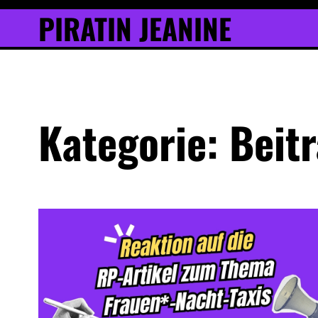
Inhalt
Skip
PIRATIN JEANINE
springen
to
content
Kategorie:
Beit