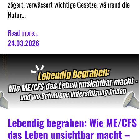
zögert, verwässert wichtige Gesetze, während die
Natur…
Read more...
24.03.2026
Lebendig begraben: Wie ME/CFS
das Leben unsichtbar macht –