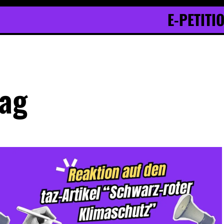
E-PETITI
rag