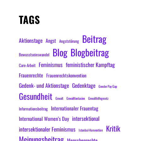
TAGS
Beitrag
Aktionstage
Angst
Angststörung
Blog
Blogbeitrag
Bewusstseinswandel
Feminismus
feministischer Kampftag
Care-Arbeit
Frauenrechte
Frauenrechtskonvention
Gedenk- und Aktionstage
Gedenktage
Gender Pay Gap
Gesundheit
Gewalt
Gewaltfantasien
Gewalthilfegesetz
Internationaler Frauentag
Informationsbeitrag
intersektional
International Women’s Day
Kritik
intersektionaler Feminismus
Istanbul-Konvention
Meinungsbeitrag
Menschenrechte