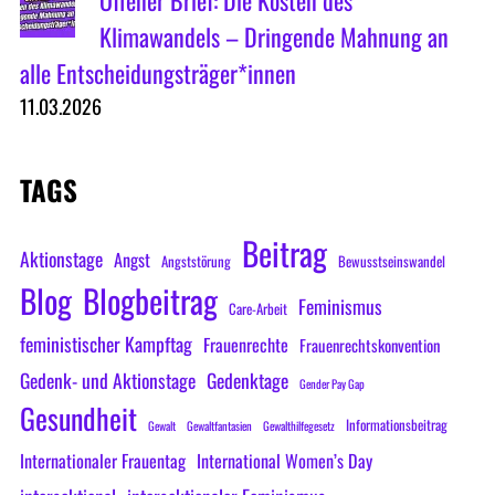
Offener Brief: Die Kosten des
Klimawandels – Dringende Mahnung an
alle Entscheidungsträger*innen
11.03.2026
TAGS
Beitrag
Aktionstage
Angst
Angststörung
Bewusstseinswandel
Blog
Blogbeitrag
Feminismus
Care-Arbeit
feministischer Kampftag
Frauenrechte
Frauenrechtskonvention
Gedenk- und Aktionstage
Gedenktage
Gender Pay Gap
Gesundheit
Informationsbeitrag
Gewalt
Gewaltfantasien
Gewalthilfegesetz
Internationaler Frauentag
International Women’s Day