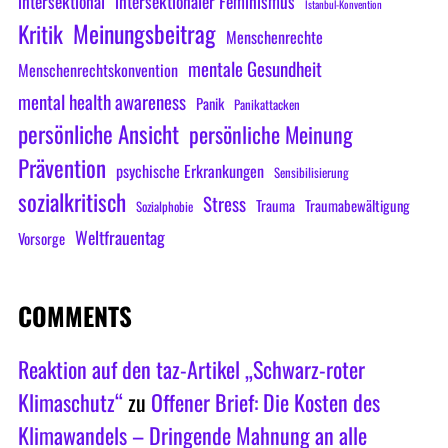
intersektional
intersektionaler Feminismus
Istanbul-Konvention
Meinungsbeitrag
Kritik
Menschenrechte
mentale Gesundheit
Menschenrechtskonvention
mental health awareness
Panik
Panikattacken
persönliche Ansicht
persönliche Meinung
Prävention
psychische Erkrankungen
Sensibilisierung
sozialkritisch
Stress
Trauma
Traumabewältigung
Sozialphobie
Weltfrauentag
Vorsorge
COMMENTS
Reaktion auf den taz-Artikel „Schwarz-roter
Klimaschutz“
zu
Offener Brief: Die Kosten des
Klimawandels – Dringende Mahnung an alle