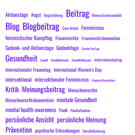
Beitrag
Aktionstage
Angst
Angststörung
Bewusstseinswandel
Blog
Blogbeitrag
Feminismus
Care-Arbeit
feministischer Kampftag
Frauenrechte
Frauenrechtskonvention
Gedenk- und Aktionstage
Gedenktage
Gender Pay Gap
Gesundheit
Informationsbeitrag
Gewalt
Gewaltfantasien
Gewalthilfegesetz
Internationaler Frauentag
International Women’s Day
intersektional
intersektionaler Feminismus
Istanbul-Konvention
Meinungsbeitrag
Kritik
Menschenrechte
mentale Gesundheit
Menschenrechtskonvention
mental health awareness
Panik
Panikattacken
persönliche Ansicht
persönliche Meinung
Prävention
psychische Erkrankungen
Sensibilisierung