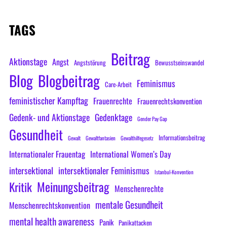
TAGS
Beitrag
Aktionstage
Angst
Angststörung
Bewusstseinswandel
Blog
Blogbeitrag
Feminismus
Care-Arbeit
feministischer Kampftag
Frauenrechte
Frauenrechtskonvention
Gedenk- und Aktionstage
Gedenktage
Gender Pay Gap
Gesundheit
Informationsbeitrag
Gewalt
Gewaltfantasien
Gewalthilfegesetz
Internationaler Frauentag
International Women’s Day
intersektional
intersektionaler Feminismus
Istanbul-Konvention
Meinungsbeitrag
Kritik
Menschenrechte
mentale Gesundheit
Menschenrechtskonvention
mental health awareness
Panik
Panikattacken