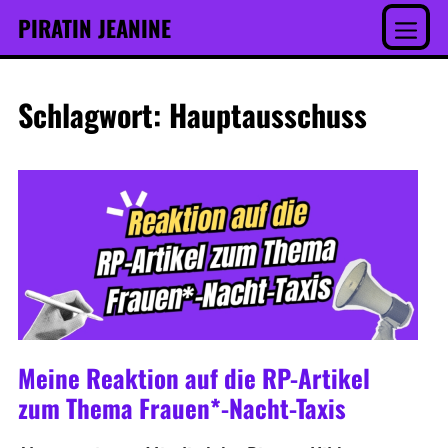
Inhalt
Skip
PIRATIN JEANINE
springen
to
Menu
content
Schlagwort:
Hauptausschuss
Meine Reaktion auf die RP-Artikel
zum Thema Frauen*-Nacht-Taxis