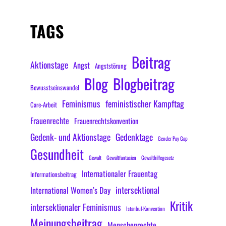
TAGS
Beitrag
Aktionstage
Angst
Angststörung
Blog
Blogbeitrag
Bewusstseinswandel
Feminismus
feministischer Kampftag
Care-Arbeit
Frauenrechte
Frauenrechtskonvention
Gedenk- und Aktionstage
Gedenktage
Gender Pay Gap
Gesundheit
Gewalt
Gewaltfantasien
Gewalthilfegesetz
Internationaler Frauentag
Informationsbeitrag
intersektional
International Women’s Day
Kritik
intersektionaler Feminismus
Istanbul-Konvention
Meinungsbeitrag
Menschenrechte