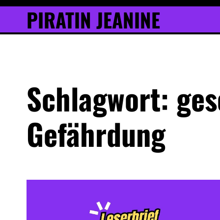
Inhalt
Skip
PIRATIN JEANINE
springen
to
content
Schlagwort:
ges
Gefährdung