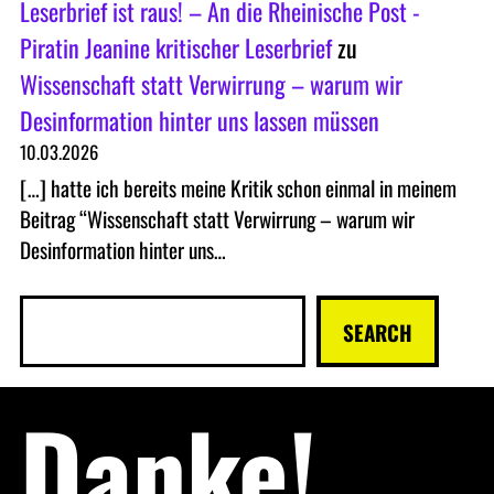
Leserbrief ist raus! – An die Rheinische Post -
Piratin Jeanine kritischer Leserbrief
zu
Wissenschaft statt Verwirrung – warum wir
Desinformation hinter uns lassen müssen
10.03.2026
[…] hatte ich bereits meine Kritik schon einmal in meinem
Beitrag “Wissenschaft statt Verwirrung – warum wir
Desinformation hinter uns…
S
SEARCH
u
c
Danke!
h
e