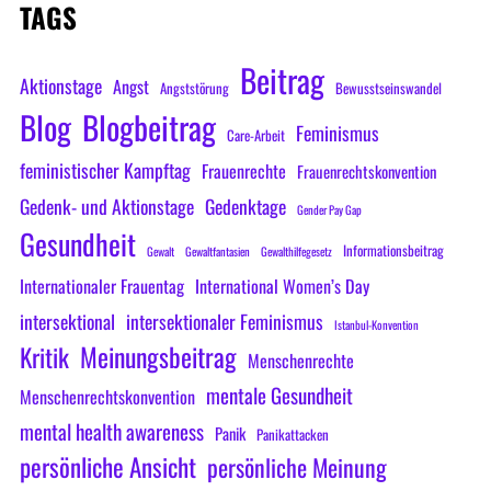
TAGS
Beitrag
Aktionstage
Angst
Angststörung
Bewusstseinswandel
Blog
Blogbeitrag
Feminismus
Care-Arbeit
feministischer Kampftag
Frauenrechte
Frauenrechtskonvention
Gedenk- und Aktionstage
Gedenktage
Gender Pay Gap
Gesundheit
Informationsbeitrag
Gewalt
Gewaltfantasien
Gewalthilfegesetz
Internationaler Frauentag
International Women’s Day
intersektional
intersektionaler Feminismus
Istanbul-Konvention
Meinungsbeitrag
Kritik
Menschenrechte
mentale Gesundheit
Menschenrechtskonvention
mental health awareness
Panik
Panikattacken
persönliche Ansicht
persönliche Meinung