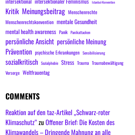
intersektional
intersektionaler Feminismus
Istanbul-Konvention
Meinungsbeitrag
Kritik
Menschenrechte
mentale Gesundheit
Menschenrechtskonvention
mental health awareness
Panik
Panikattacken
persönliche Ansicht
persönliche Meinung
Prävention
psychische Erkrankungen
Sensibilisierung
sozialkritisch
Stress
Trauma
Traumabewältigung
Sozialphobie
Weltfrauentag
Vorsorge
COMMENTS
Reaktion auf den taz-Artikel „Schwarz-roter
Klimaschutz“
zu
Offener Brief: Die Kosten des
Klimawandels – Dringende Mahnung an alle