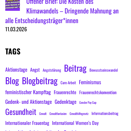
Offener Brief: Die Kosten des
Klimawandels – Dringende Mahnung an
alle Entscheidungsträger*innen
11.03.2026
TAGS
Beitrag
Aktionstage
Angst
Angststörung
Bewusstseinswandel
Blog
Blogbeitrag
Feminismus
Care-Arbeit
feministischer Kampftag
Frauenrechte
Frauenrechtskonvention
Gedenk- und Aktionstage
Gedenktage
Gender Pay Gap
Gesundheit
Informationsbeitrag
Gewalt
Gewaltfantasien
Gewalthilfegesetz
Internationaler Frauentag
International Women’s Day