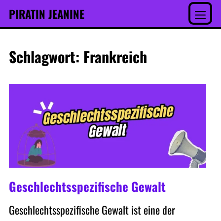
Inhalt
Skip
PIRATIN JEANINE
springen
to
Menu
content
Schlagwort:
Frankreich
Geschlechtsspezifische Gewalt
Geschlechtsspezifische Gewalt ist eine der