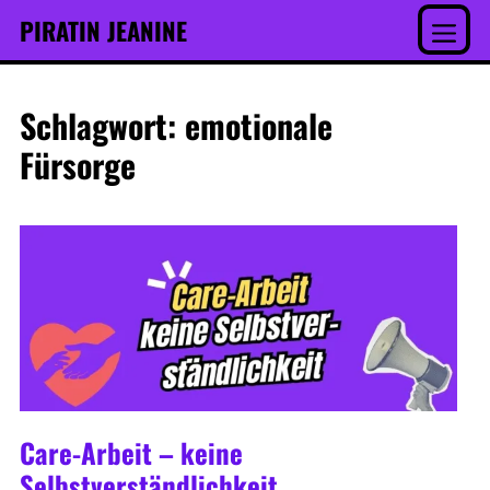
Inhalt
Skip
PIRATIN JEANINE
springen
to
Menu
content
Schlagwort:
emotionale
Fürsorge
Care-Arbeit – keine
Selbstverständlichkeit