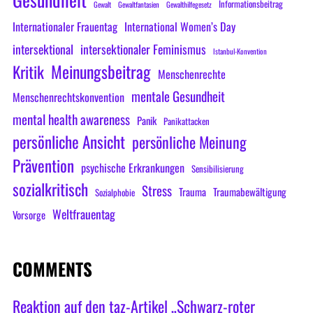
Informationsbeitrag
Gewalt
Gewaltfantasien
Gewalthilfegesetz
Internationaler Frauentag
International Women’s Day
intersektional
intersektionaler Feminismus
Istanbul-Konvention
Meinungsbeitrag
Kritik
Menschenrechte
mentale Gesundheit
Menschenrechtskonvention
mental health awareness
Panik
Panikattacken
persönliche Ansicht
persönliche Meinung
Prävention
psychische Erkrankungen
Sensibilisierung
sozialkritisch
Stress
Trauma
Traumabewältigung
Sozialphobie
Weltfrauentag
Vorsorge
COMMENTS
Reaktion auf den taz-Artikel „Schwarz-roter