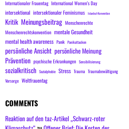
Internationaler Frauentag
International Women’s Day
intersektional
intersektionaler Feminismus
Istanbul-Konvention
Meinungsbeitrag
Kritik
Menschenrechte
mentale Gesundheit
Menschenrechtskonvention
mental health awareness
Panik
Panikattacken
persönliche Ansicht
persönliche Meinung
Prävention
psychische Erkrankungen
Sensibilisierung
sozialkritisch
Stress
Trauma
Traumabewältigung
Sozialphobie
Weltfrauentag
Vorsorge
COMMENTS
Reaktion auf den taz-Artikel „Schwarz-roter
Klimaschutz“
zu
Offener Brief: Die Kosten des