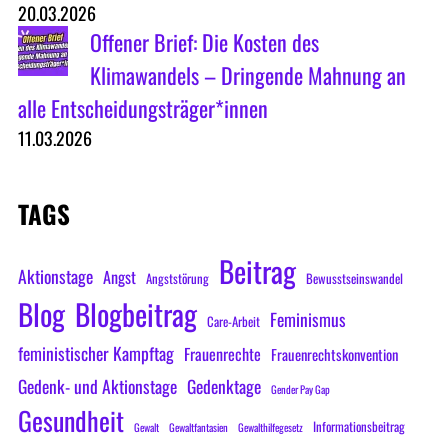
20.03.2026
Offener Brief: Die Kosten des
Klimawandels – Dringende Mahnung an
alle Entscheidungsträger*innen
11.03.2026
TAGS
Beitrag
Aktionstage
Angst
Angststörung
Bewusstseinswandel
Blog
Blogbeitrag
Feminismus
Care-Arbeit
feministischer Kampftag
Frauenrechte
Frauenrechtskonvention
Gedenk- und Aktionstage
Gedenktage
Gender Pay Gap
Gesundheit
Informationsbeitrag
Gewalt
Gewaltfantasien
Gewalthilfegesetz