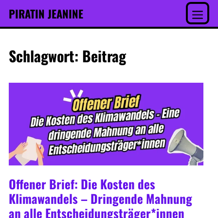
Inhalt
Skip
PIRATIN JEANINE
springen
to
Menu
content
Schlagwort:
Beitrag
Offener Brief: Die Kosten des
Klimawandels – Dringende Mahnung
an alle Entscheidungsträger*innen