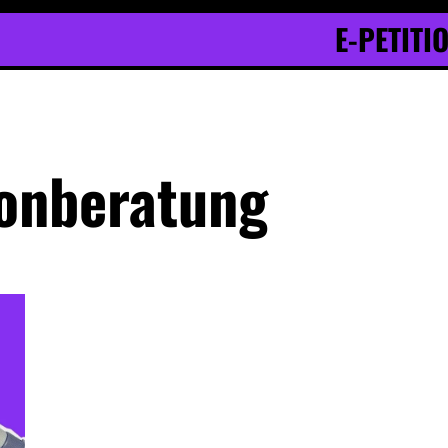
E-PETITI
fonberatung