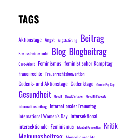
TAGS
Beitrag
Aktionstage
Angst
Angststörung
Blog
Blogbeitrag
Bewusstseinswandel
Feminismus
feministischer Kampftag
Care-Arbeit
Frauenrechte
Frauenrechtskonvention
Gedenk- und Aktionstage
Gedenktage
Gender Pay Gap
Gesundheit
Gewalt
Gewaltfantasien
Gewalthilfegesetz
Internationaler Frauentag
Informationsbeitrag
intersektional
International Women’s Day
Kritik
intersektionaler Feminismus
Istanbul-Konvention
Meinungsbeitrag
Menschenrechte