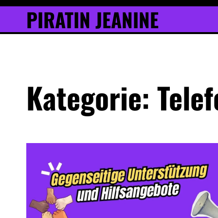
Inhalt
Skip
PIRATIN JEANINE
springen
to
content
Kategorie:
Tele