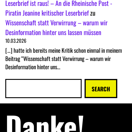
Leserbrief ist raus! – An die Rheinische Post -
Piratin Jeanine kritischer Leserbrief
zu
Wissenschaft statt Verwirrung – warum wir
Desinformation hinter uns lassen müssen
10.03.2026
[…] hatte ich bereits meine Kritik schon einmal in meinem
Beitrag “Wissenschaft statt Verwirrung – warum wir
Desinformation hinter uns…
S
SEARCH
u
c
Danke!
h
e