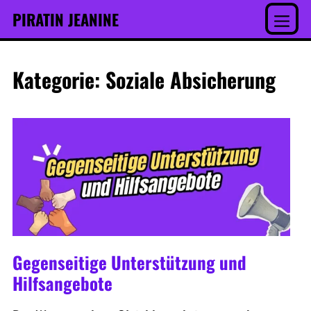
Inhalt
Skip
PIRATIN JEANINE
springen
to
Menu
content
Kategorie:
Soziale Absicherung
Gegenseitige Unterstützung und
Hilfsangebote