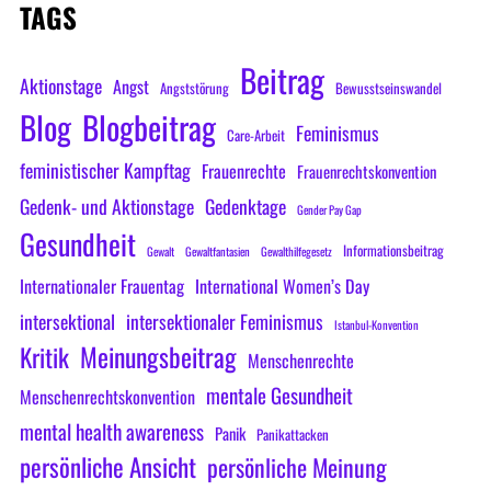
TAGS
Beitrag
Aktionstage
Angst
Angststörung
Bewusstseinswandel
Blog
Blogbeitrag
Feminismus
Care-Arbeit
feministischer Kampftag
Frauenrechte
Frauenrechtskonvention
Gedenk- und Aktionstage
Gedenktage
Gender Pay Gap
Gesundheit
Informationsbeitrag
Gewalt
Gewaltfantasien
Gewalthilfegesetz
Internationaler Frauentag
International Women’s Day
intersektional
intersektionaler Feminismus
Istanbul-Konvention
Meinungsbeitrag
Kritik
Menschenrechte
mentale Gesundheit
Menschenrechtskonvention
mental health awareness
Panik
Panikattacken
persönliche Ansicht
persönliche Meinung