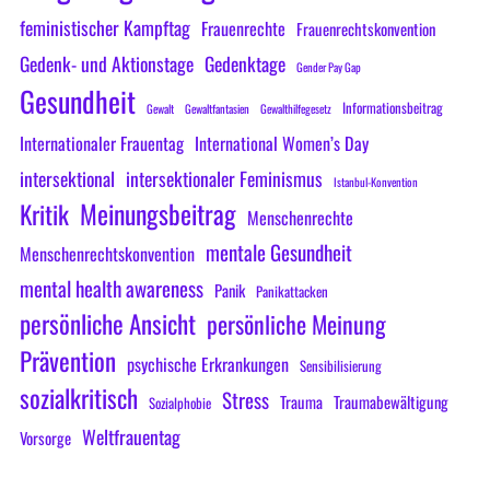
feministischer Kampftag
Frauenrechte
Frauenrechtskonvention
Gedenk- und Aktionstage
Gedenktage
Gender Pay Gap
Gesundheit
Informationsbeitrag
Gewalt
Gewaltfantasien
Gewalthilfegesetz
Internationaler Frauentag
International Women’s Day
intersektional
intersektionaler Feminismus
Istanbul-Konvention
Meinungsbeitrag
Kritik
Menschenrechte
mentale Gesundheit
Menschenrechtskonvention
mental health awareness
Panik
Panikattacken
persönliche Ansicht
persönliche Meinung
Prävention
psychische Erkrankungen
Sensibilisierung
sozialkritisch
Stress
Trauma
Traumabewältigung
Sozialphobie
Weltfrauentag
Vorsorge