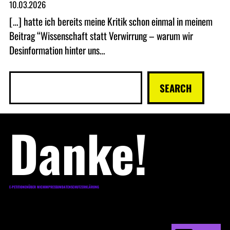
10.03.2026
[…] hatte ich bereits meine Kritik schon einmal in meinem
Beitrag “Wissenschaft statt Verwirrung – warum wir
Desinformation hinter uns…
S
SEARCH
u
c
Danke!
h
e
n
E-PETITIONEN
ÜBER MICH
IMPRESSUM
DATENSCHUTZERKLÄRUNG