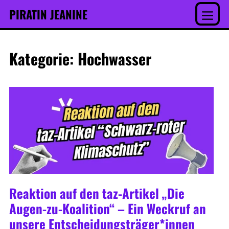
Inhalt
Skip
PIRATIN JEANINE
springen
to
Menu
content
Kategorie:
Hochwasser
Reaktion auf den taz-Artikel „Die
Augen-zu-Koalition“ – Ein Weckruf an
unsere Entscheidungsträger*innen