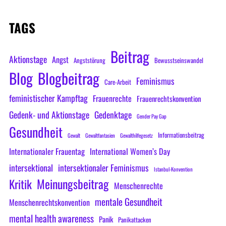
TAGS
Beitrag
Aktionstage
Angst
Angststörung
Bewusstseinswandel
Blog
Blogbeitrag
Feminismus
Care-Arbeit
feministischer Kampftag
Frauenrechte
Frauenrechtskonvention
Gedenk- und Aktionstage
Gedenktage
Gender Pay Gap
Gesundheit
Informationsbeitrag
Gewalt
Gewaltfantasien
Gewalthilfegesetz
Internationaler Frauentag
International Women’s Day
intersektional
intersektionaler Feminismus
Istanbul-Konvention
Meinungsbeitrag
Kritik
Menschenrechte
mentale Gesundheit
Menschenrechtskonvention
mental health awareness
Panik
Panikattacken