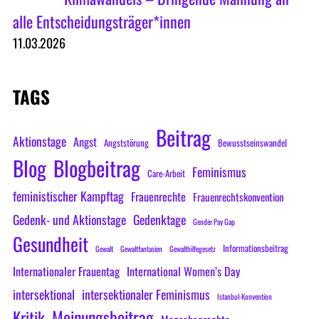
alle Entscheidungsträger*innen
11.03.2026
TAGS
Beitrag
Aktionstage
Angst
Angststörung
Bewusstseinswandel
Blog
Blogbeitrag
Feminismus
Care-Arbeit
feministischer Kampftag
Frauenrechte
Frauenrechtskonvention
Gedenk- und Aktionstage
Gedenktage
Gender Pay Gap
Gesundheit
Informationsbeitrag
Gewalt
Gewaltfantasien
Gewalthilfegesetz
Internationaler Frauentag
International Women’s Day
intersektional
intersektionaler Feminismus
Istanbul-Konvention
Meinungsbeitrag
Kritik