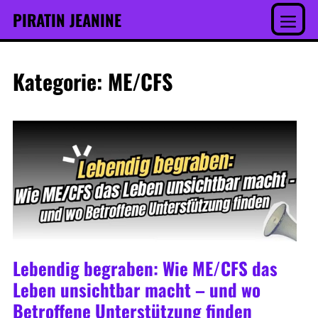
Inhalt
Skip
PIRATIN JEANINE
springen
to
Menu
content
Kategorie:
ME/CFS
Lebendig begraben: Wie ME/CFS das
Leben unsichtbar macht – und wo
Betroffene Unterstützung finden