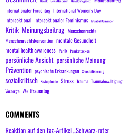
Informationsbeitrag
Gewalt
Gewaltfantasien
Gewalthilfegesetz
Internationaler Frauentag
International Women’s Day
intersektional
intersektionaler Feminismus
Istanbul-Konvention
Meinungsbeitrag
Kritik
Menschenrechte
mentale Gesundheit
Menschenrechtskonvention
mental health awareness
Panik
Panikattacken
persönliche Ansicht
persönliche Meinung
Prävention
psychische Erkrankungen
Sensibilisierung
sozialkritisch
Stress
Trauma
Traumabewältigung
Sozialphobie
Weltfrauentag
Vorsorge
COMMENTS
Reaktion auf den taz-Artikel „Schwarz-roter