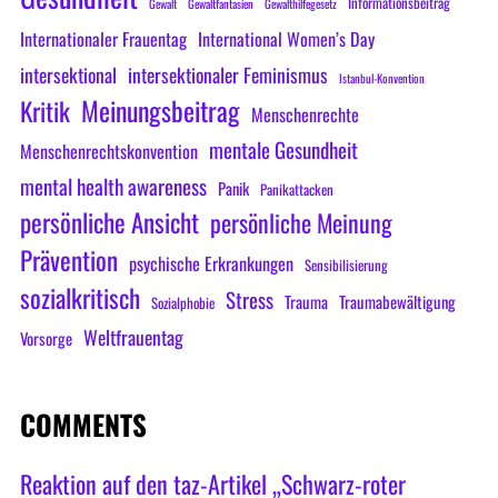
Informationsbeitrag
Gewalt
Gewaltfantasien
Gewalthilfegesetz
Internationaler Frauentag
International Women’s Day
intersektional
intersektionaler Feminismus
Istanbul-Konvention
Meinungsbeitrag
Kritik
Menschenrechte
mentale Gesundheit
Menschenrechtskonvention
mental health awareness
Panik
Panikattacken
persönliche Ansicht
persönliche Meinung
Prävention
psychische Erkrankungen
Sensibilisierung
sozialkritisch
Stress
Trauma
Traumabewältigung
Sozialphobie
Weltfrauentag
Vorsorge
COMMENTS
Reaktion auf den taz-Artikel „Schwarz-roter