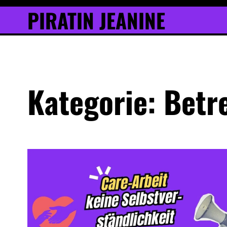
Inhalt
Skip
PIRATIN JEANINE
springen
to
content
Kategorie:
Betr