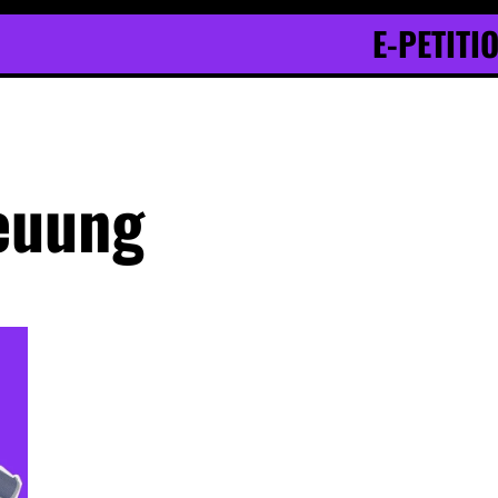
E-PETITI
euung