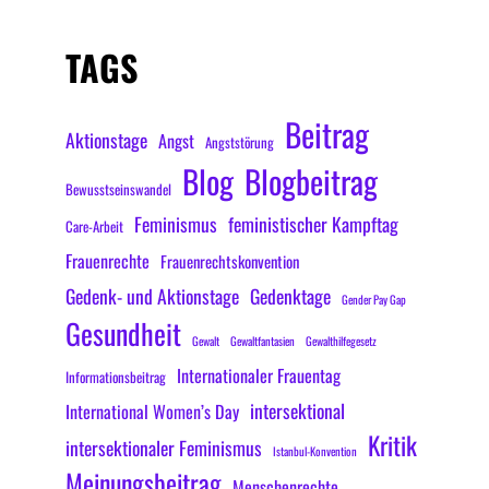
TAGS
Beitrag
Aktionstage
Angst
Angststörung
Blog
Blogbeitrag
Bewusstseinswandel
Feminismus
feministischer Kampftag
Care-Arbeit
Frauenrechte
Frauenrechtskonvention
Gedenk- und Aktionstage
Gedenktage
Gender Pay Gap
Gesundheit
Gewalt
Gewaltfantasien
Gewalthilfegesetz
Internationaler Frauentag
Informationsbeitrag
intersektional
International Women’s Day
Kritik
intersektionaler Feminismus
Istanbul-Konvention
Meinungsbeitrag
Menschenrechte