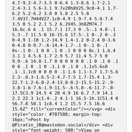
4.7-9.2-4.7-3.5 0-6.4 1.3-8.6 3.7-2.1 
2.4-3.1 5.6-3.1 9.7v20h8V25.9c0-4.1 1.7-
6.2 5.2-6.2 3.8 0 5.8 2.5 5.8 
7.4V37.7H44V27.1c0-4.9 1.9-7.4 5.8-7.4 
3.5 0 5.2 2.1 5.2 6.2V45.3h8ZM74.7 
16.6c.6 6 .1 15.7.1 17.3 0 .5-.1 4.8-.1 
5.3-.7 11.5-8 16-15.6 17.5-.1 0-.2 0-.3 
0-4.9 1-10 1.2-14.9 1.4-1.2 0-2.4 0-3.6 
0-4.8 0-9.7-.6-14.4-1.7-.1 0-.1 0-.1 
0s-.1 0-.1 0 0 .1 0 .1 0 0 0 0c.1 1.6.4 
3.1 1 4.5.6 1.7 2.9 5.7 11.4 5.7 5 0 
9.9-.6 14.8-1.7 0 0 0 0 0 0 .1 0 .1 0 .1 
0 0 .1 0 .1 0 .1.1 0 .1 0 .1.1v5.6s0 
.1-.1.1c0 0 0 0 0 .1-1.6 1.1-3.7 1.7-5.6 
2.3-.8.3-1.6.5-2.4.7-7.5 1.7-15.4 1.3-
22.7-1.2-6.8-2.4-13.8-8.2-15.5-15.2-.9-
3.8-1.6-7.6-1.9-11.5-.6-5.8-.6-11.7-.8-
17.5C3.9 24.5 4 20 4.9 16 6.7 7.9 14.1 
2.2 22.3 1c1.4-.2 4.1-1 16.5-1h.1C51.4 0 
56.7.8 58.1 1c8.4 1.2 15.5 7.5 16.6 
15.6Z" fill="currentColor"/></svg> <div 
style="color: #787588; margin-top: 
16px;">Post by 
@Piratin_JB@mastodon.social</div> <div 
style="font-weight: 500;">View on 