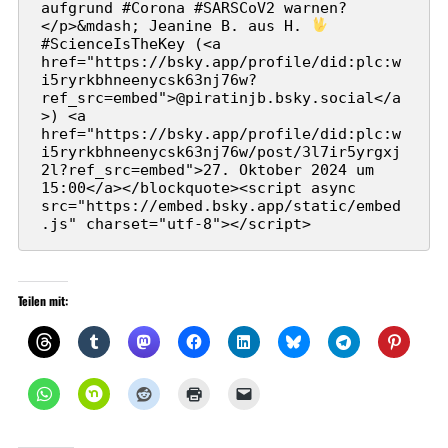
aufgrund #Corona #SARSCoV2 warnen?
</p>&mdash; Jeanine B. aus H. 
#ScienceIsTheKey (<a 
href="https://bsky.app/profile/did:plc:w
i5ryrkbhneenycsk63nj76w?
ref_src=embed">@piratinjb.bsky.social</a
>) <a 
href="https://bsky.app/profile/did:plc:w
i5ryrkbhneenycsk63nj76w/post/3l7ir5yrgxj
2l?ref_src=embed">27. Oktober 2024 um 
15:00</a></blockquote><script async 
src="https://embed.bsky.app/static/embed
.js" charset="utf-8"></script>
Teilen mit: