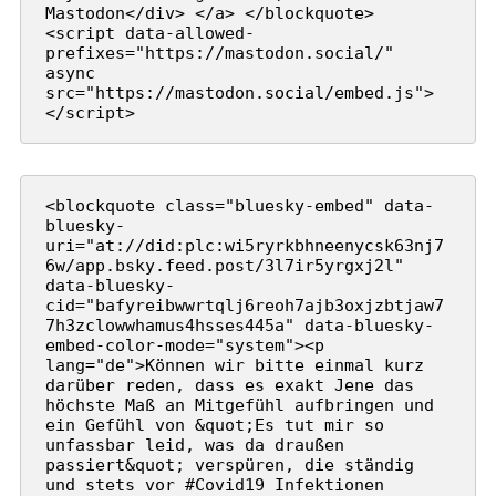
Mastodon</div> </a> </blockquote> 
<script data-allowed-
prefixes="https://mastodon.social/" 
async 
src="https://mastodon.social/embed.js">
</script>
<blockquote class="bluesky-embed" data-
bluesky-
uri="at://did:plc:wi5ryrkbhneenycsk63nj7
6w/app.bsky.feed.post/3l7ir5yrgxj2l" 
data-bluesky-
cid="bafyreibwwrtqlj6reoh7ajb3oxjzbtjaw7
7h3zclowwhamus4hsses445a" data-bluesky-
embed-color-mode="system"><p 
lang="de">Können wir bitte einmal kurz 
darüber reden, dass es exakt Jene das 
höchste Maß an Mitgefühl aufbringen und 
ein Gefühl von &quot;Es tut mir so 
unfassbar leid, was da draußen 
passiert&quot; verspüren, die ständig 
und stets vor #Covid19 Infektionen 