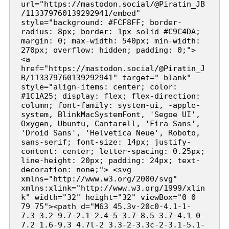
url="https://mastodon.social/@Piratin_JB
/113379760139292941/embed" 
style="background: #FCF8FF; border-
radius: 8px; border: 1px solid #C9C4DA; 
margin: 0; max-width: 540px; min-width: 
270px; overflow: hidden; padding: 0;"> 
<a 
href="https://mastodon.social/@Piratin_J
B/113379760139292941" target="_blank" 
style="align-items: center; color: 
#1C1A25; display: flex; flex-direction: 
column; font-family: system-ui, -apple-
system, BlinkMacSystemFont, 'Segoe UI', 
Oxygen, Ubuntu, Cantarell, 'Fira Sans', 
'Droid Sans', 'Helvetica Neue', Roboto, 
sans-serif; font-size: 14px; justify-
content: center; letter-spacing: 0.25px; 
line-height: 20px; padding: 24px; text-
decoration: none;"> <svg 
xmlns="http://www.w3.org/2000/svg" 
xmlns:xlink="http://www.w3.org/1999/xlin
k" width="32" height="32" viewBox="0 0 
79 75"><path d="M63 45.3v-20c0-4.1-1-
7.3-3.2-9.7-2.1-2.4-5-3.7-8.5-3.7-4.1 0-
7.2 1.6-9.3 4.7l-2 3.3-2-3.3c-2-3.1-5.1-